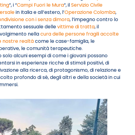
ting
“, i “
Campi Fuori le Mura
“, il
Servizio Civile
ersale
in Italia e all’estero, l’
Operazione Colomba
,
ondivisione con i senza dimora
, l’impegno contro lo
ttamento sessuale delle
vittime di tratta
, il
nvolgimento nella
cura delle persone fragili accolte
e nostre realtà
come le case-famiglia, le
erative, le comunità terapeutiche.
 solo alcuni esempi di come i giovani possano
ntarsi in esperienze ricche di stimoli positivi, di
vazione alla ricerca, di protagonismo, di relazione e
scolto profondo di sè, degli altri e della società in cui
 immersi.