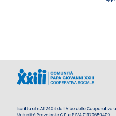
Iscritta al n.A112404 dell’Albo delle Cooperative a
Mutualità Prevalente C.F. e P.IVA 01970680409