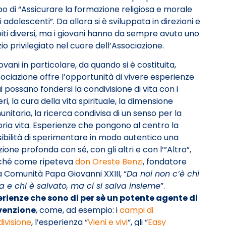
o di “Assicurare la formazione religiosa e morale
i adolescenti”. Da allora si è sviluppata in direzioni e
ti diversi, ma i giovani hanno da sempre avuto uno
io privilegiato nel cuore dell’Associazione.
iovani in particolare, da quando si è costituita,
sociazione offre l’opportunità di vivere esperienze
ui possano fondersi la condivisione di vita con i
ri, la cura della vita spirituale, la dimensione
nitaria, la ricerca condivisa di un senso per la
ria vita. Esperienze che pongono al centro la
ibilità di sperimentare in modo autentico una
zione profonda con sé, con gli altri e con l’”Altro”,
ché come ripeteva
don Oreste Benzi
, fondatore
a Comunità Papa Giovanni XXIII, “
Da noi non c’è chi
a e chi è salvato, ma ci si salva insieme
”.
erienze che sono di per
sè un potente agente di
venzione
, come, ad esempio: i
campi di
ivisione
, l’esperienza “
Vieni e vivi
“, gli “
Easy