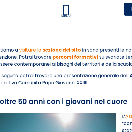
MENU
vitiamo a
visitare la
sezione del sito
in sono presenti le n
nzione. Potrai trovare
percorsi formativi
su svariate te
ssere contemporanei ai bisogni dei territori e della scuola
i seguito potrai trovare una presentazione generale dell’
rativa Comunità Papa Giovanni XXIIII.
oltre 50 anni con i giovani nel cuore
L’
As
“con
stat