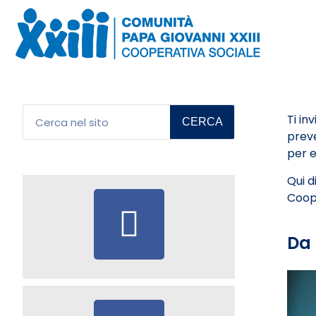
Ti in
CERCA
preve
per e
Qui d
Coope
Da 