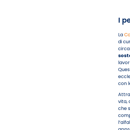
I p
La
Co
di cu
circa
sost
lavora
Ques
eccle
con l
Attra
vita,
che s
compi
l’alf
appro