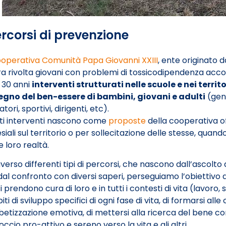
ercorsi di prevenzione
operativa Comunità Papa Giovanni XXIII
, ente originato da
ra rivolta giovani con problemi di tossicodipendenza accolt
 30 anni
interventi strutturati nelle scuole e nei territ
egno del ben-essere di bambini, giovani e adulti
(geni
tori, sportivi, dirigenti, etc).
ti interventi nascono come
proposte
della cooperativa of
siali sul territorio o per sollecitazione delle stesse, quan
e loro realtà.
verso differenti tipi di percorsi, che nascono dall’ascolto d
 dal confronto con diversi saperi, perseguiamo l’obiettivo d
i prendono cura di loro e in tutti i contesti di vita (lavoro, 
ti di sviluppo specifici di ogni fase di vita, di formarsi a
abetizzazione emotiva, di mettersi alla ricerca del bene c
ccio pro-attivo e sereno verso la vita e gli altri.