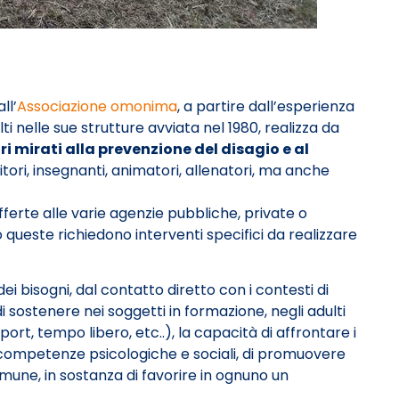
ll’
Associazione omonima
, a partire dall’esperienza
i nelle sue strutture avviata nel 1980, realizza da
ori mirati alla prevenzione del disagio e al
tori, insegnanti, animatori, allenatori, ma anche
ferte alle varie agenzie pubbliche, private o
do queste richiedono interventi specifici da realizzare
ei bisogni, dal contatto diretto con i contesti di
i sostenere nei soggetti in formazione, negli adulti
sport, tempo libero, etc..), la capacità di affrontare i
lle competenze psicologiche e sociali, di promuovere
omune, in sostanza di favorire in ognuno un