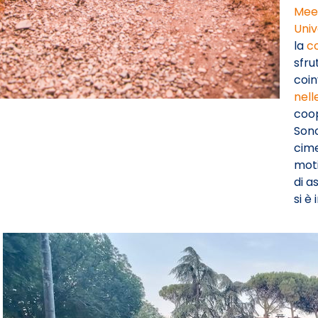
Mee
Univ
la
c
sfru
coi
nell
coop
Sono
cime
moti
di a
si è