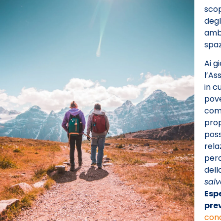
scop
degl
ambi
spaz
Ai g
l’As
in c
pove
comu
prop
poss
rela
per
dell
salv
Esp
pre
cond